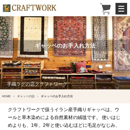
メ
ニ
ュ
ー
を
開
く
ギャッベのお手入れ方法
手織ラグの店クラフトワーク
HOME
ギャッベの話
ギャッベのお手入れ方法
クラフトワークで扱うイラン産手織りギャッベは、ウ
ールと草木染めによる自然素材の絨毯です。 使いはじ
めよりも、1年、2年と使い込むほどに毛足がなじみ、