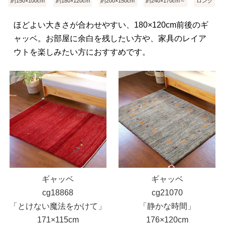
約150×100cm
約180×120cm
約200×150cm
約240×170cm～
ロング
ほどよい大きさが合わせやすい、180×120cm前後のギ
ャッベ。お部屋に余白を残したい方や、家具のレイア
ウトを楽しみたい方におすすめです。
ギャッベ
ギャッベ
cg18868
cg21070
「とけない魔法をかけて」
「静かな時間」
171×115cm
176×120cm