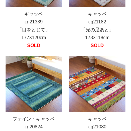
ギャッベ
ギャッベ
cg21339
cg21182
「目をとじて」
「光の足あと」
177×120cm
178×118cm
SOLD
SOLD
ファイン・ギャッベ
ギャッベ
cg20824
cg21080