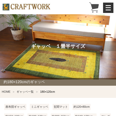
メ
ニ
ュ
ー
を
開
く
ギャッベ １畳半サイズ
約180×120cmのギャッベ
HOME
ギャッベ一覧
180×120cm
座布団ギャッベ
ミニギャッベ
玄関マット
約120×80cm