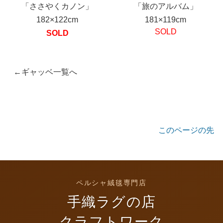
「ささやくカノン」
「旅のアルバム」
182×122cm
181×119cm
SOLD
SOLD
←ギャッベ一覧へ
このページの先
頭へ
ペルシャ絨毯専門店
手織ラグの店
クラフトワーク