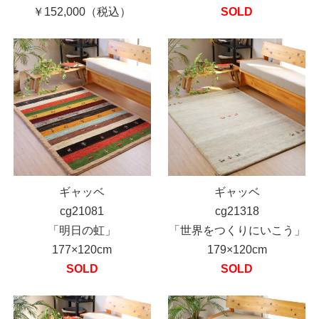
￥152,000（税込）
SOLD
ギャッベ
ギャッベ
cg21081
cg21318
「明日の虹」
「世界をつくりにいこう」
177×120cm
179×120cm
SOLD
SOLD