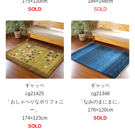
175×120cm
184×148cm
SOLD
SOLD
ギャッベ
ギャッベ
cg21425
cg21348
「おしゃべりなポリフォニ
「なみのまにまに」
ー」
176×120cm
174×123cm
SOLD
SOLD