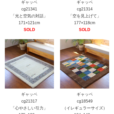
ギャッベ
ギャッベ
cg21341
cg21314
「光と空気の対話」
「空を見上げて」
171×121cm
177×118cm
SOLD
SOLD
ギャッベ
ギャッベ
cg21317
cg18549
「心やさしい引力」
（イレギュラーサイズ）