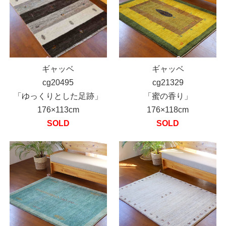
ギャッベ
ギャッベ
cg20495
cg21329
「ゆっくりとした足跡」
「蜜の香り」
176×113cm
176×118cm
SOLD
SOLD