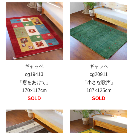
ギャッベ
ギャッベ
cg19413
cg20911
「窓をあけて」
「小さな歌声」
170×117cm
187×125cm
SOLD
SOLD