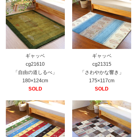
ギャッベ
ギャッベ
cg21610
cg21315
「自由の道しるべ」
「さわやかな響き」
180×124cm
175×117cm
SOLD
SOLD