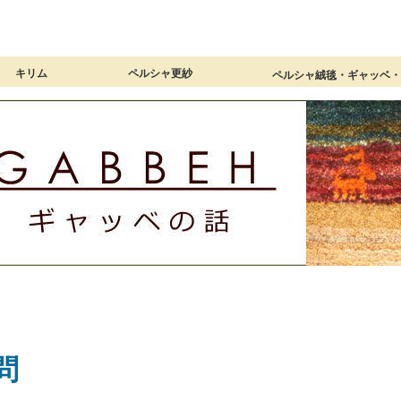
キリム
ペルシャ更紗
ペルシャ絨毯・ギャッベ
覧
0×40cm）
×40cm）
60cm）
20×80cm）
100cm）
0×120cm）
00×150cm）
×170cm以上）
（ロングサイズ）
ョンカバー
ガイド】
キリム 商品一覧
ミニキリム（～60×40cm）
玄関マット（90×60cm）
アクセントラグ（120×80cm）
1畳サイズ（150×100cm）
1畳半サイズ（180×120cm）
リビングサイズ（200×150cm）
大判サイズ（240×170cm以上）
細長いキリム（ロングサイズ）
オールドキリムクッションカバー
ギャッベキリムクッションカバー
ジャジム（薄くて細いキリム）
キリム【総合ガイド】
ペルシャ更紗 商品一覧
小さなペルシャ更紗
長方形（小さめ）
長方形（大きめ）
正方形（各サイズ）
円形（各サイズ）
ペルシャ更紗【総合ガイド】
問