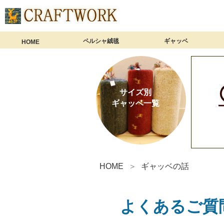
ペルシャ絨毯
ギャッベ
HOME
ペルシャ絨毯 商品一覧
ミニサイズ（60×40cm）
玄関マット（90×60cm）
アクセントラグ（120×80cm）
1畳サイズ（150×100cm）
1畳半サイズ（180×120cm）
リビングサイズ（200×150cm）
大判サイズ（240×170cm以上）
ロングサイズ（細長サイズ）
ペルシャ絨毯【総合ガイド】
ギャッベ 商品一
座布団ギャッベ（4
ミニギャッベ（60
玄関マット（90×
アクセントラグ（1
1畳サイズ（150×
1畳半サイズ（18
リビングサイズ（2
大判サイズ（240
細長いギャッベ
ギャッベクッシ
ギャッベ【総合
サイズ別
ギャッベ一覧
HOME
ギャッベの話
よくあるご質