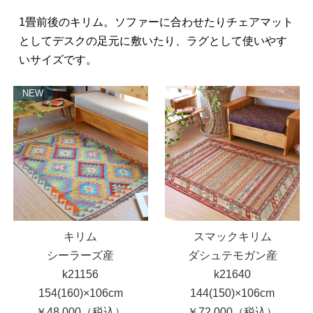
1畳前後のキリム。ソファーに合わせたりチェアマット
としてデスクの足元に敷いたり、ラグとして使いやす
いサイズです。
NEW
キリム
スマックキリム
シーラーズ産
ダシュテモガン産
k21156
k21640
154(160)×106cm
144(150)×106cm
￥48,000（税込）
￥72,000（税込）