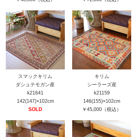
スマックキリム
キリム
ダシュテモガン産
シーラーズ産
k21641
k21159
142(147)×102cm
146(155)×102cm
SOLD
￥45,000（税込）