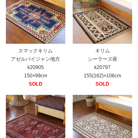
スマックキリム
キリム
アゼルバイジャン地方
シーラーズ産
k20905
k20797
150×99cm
155(162)×106cm
SOLD
SOLD