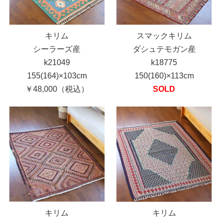
キリム
スマックキリム
シーラーズ産
ダシュテモガン産
k21049
k18775
155(164)×103cm
150(160)×113cm
￥48,000（税込）
SOLD
キリム
キリム