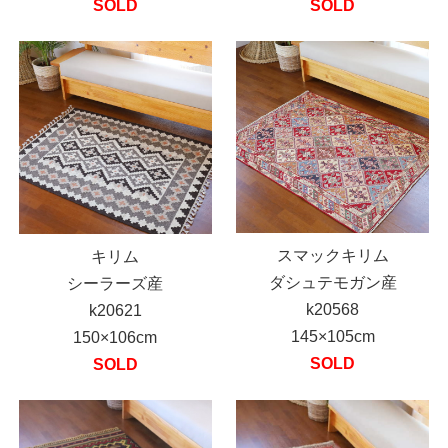
SOLD
SOLD
スマックキリム
キリム
ダシュテモガン産
シーラーズ産
k20568
k20621
145×105cm
150×106cm
SOLD
SOLD