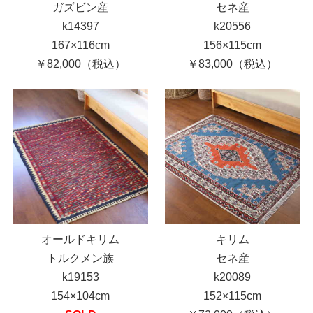
ガズビン産
セネ産
k14397
k20556
167×116cm
156×115cm
￥82,000（税込）
￥83,000（税込）
オールドキリム
キリム
トルクメン族
セネ産
k19153
k20089
154×104cm
152×115cm