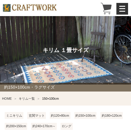
メ
ニ
ュ
ー
を
開
く
キリム １畳サイズ
約150×100cm・ラグサイズ
HOME
キリム一覧
150×100cm
ミニキリム
玄関マット
約120×80cm
約150×100cm
約180×120cm
約200×150cm
約240×170cm～
ロング