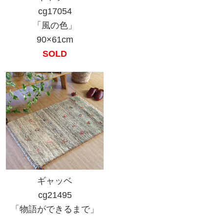
cg17054
「風の色」
90×61cm
SOLD
ギャッベ
cg21495
「物語ができるまで」