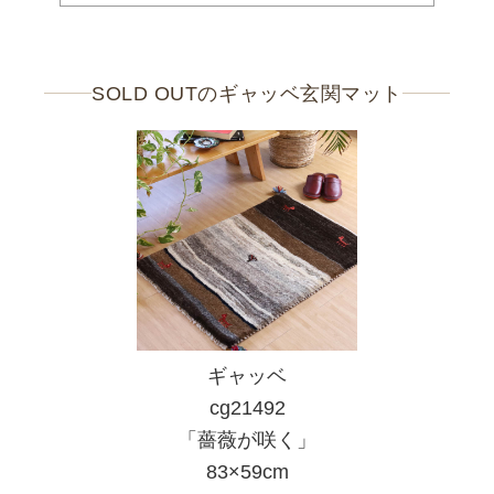
SOLD OUTのギャッベ玄関マット
ギャッベ
cg21492
「薔薇が咲く」
83×59cm