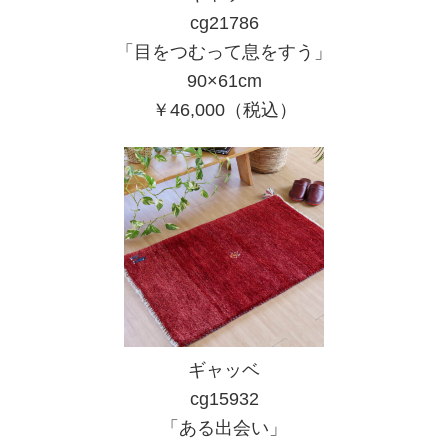
cg21786
「目をつむって息をすう」
90×61cm
￥46,000（税込）
ギャッベ
cg15932
「ある出会い」