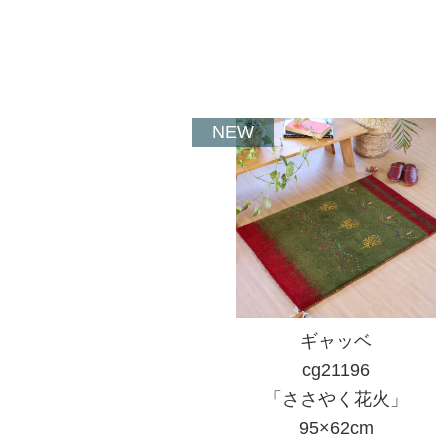
NEW
ギャッベ
cg21196
「ささやく花火」
95×62cm