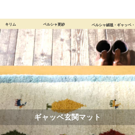
キリム
ペルシャ更紗
ペルシャ絨毯・ギャッベ
覧
0×40cm）
×40cm）
60cm）
20×80cm）
100cm）
0×120cm）
00×150cm）
×170cm以上）
（ロングサイズ）
ョンカバー
ガイド】
キリム 商品一覧
ミニキリム（～60×40cm）
玄関マット（90×60cm）
アクセントラグ（120×80cm）
1畳サイズ（150×100cm）
1畳半サイズ（180×120cm）
リビングサイズ（200×150cm）
大判サイズ（240×170cm以上）
細長いキリム（ロングサイズ）
オールドキリムクッションカバー
ギャッベキリムクッションカバー
ジャジム（薄くて細いキリム）
キリム【総合ガイド】
ペルシャ更紗 商品一覧
小さなペルシャ更紗
長方形（小さめ）
長方形（大きめ）
正方形（各サイズ）
円形（各サイズ）
ペルシャ更紗【総合ガイド】
ギャッベ玄関マット