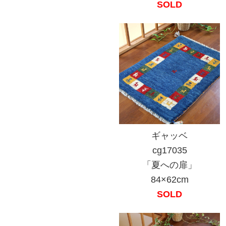
SOLD
ギャッベ
cg17035
「夏への扉」
84×62cm
SOLD