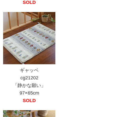
SOLD
ギャッベ
cg21202
「静かな願い」
97×65cm
SOLD