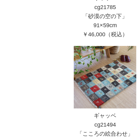
cg21785
「砂漠の空の下」
91×59cm
￥46,000（税込）
ギャッベ
cg21494
「こころの絵合わせ」