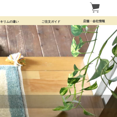
店舗・会社情報
・キリムの違い
ご注文ガイド
名古屋・覚王山の実店舗
クラフトワークについて
特定商取引法表示