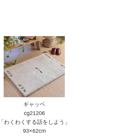
ギャッベ
cg21206
「わくわくする話をしよう」
93×62cm