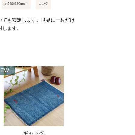
約240×170cm～
ロング
いても安定します。世界に一枚だけ
封します。
NEW
ギャッベ