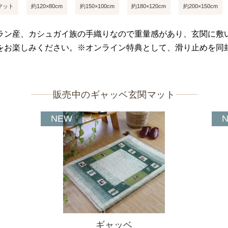
マット
約120×80cm
約150×100cm
約180×120cm
約200×150cm
ラン産、カシュガイ族の手織りなので重量感があり、玄関に敷
をお楽しみください。※オンライン特典として、滑り止めを同
販売中のギャッベ玄関マット
NEW
ギャッベ