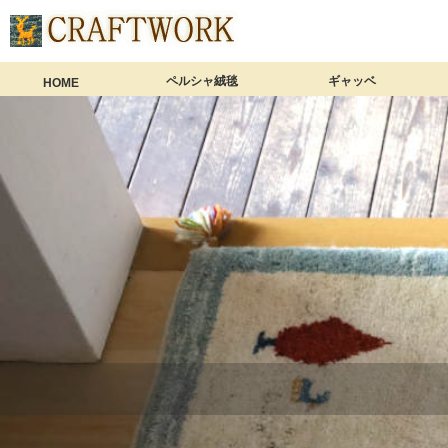
ペルシャ絨毯
ギャッベ
HOME
ペルシャ絨毯 商品一覧
ミニサイズ（60×40cm）
玄関マット（90×60cm）
アクセントラグ（120×80cm）
1畳サイズ（150×100cm）
1畳半サイズ（180×120cm）
リビングサイズ（200×150cm）
大判サイズ（240×170cm以上）
ロングサイズ（細長サイズ）
ペルシャ絨毯【総合ガイド】
ギャッベ 商品一
座布団ギャッベ（4
ミニギャッベ（60
玄関マット（90×
アクセントラグ（1
1畳サイズ（150×
1畳半サイズ（18
リビングサイズ（2
大判サイズ（240
細長いギャッベ
ギャッベクッシ
ギャッベ【総合