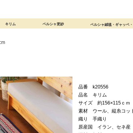
キリム
ペルシャ更紗
ペルシャ絨毯・ギャッベ
覧
0×40cm）
×40cm）
60cm）
20×80cm）
100cm）
0×120cm）
00×150cm）
×170cm以上）
（ロングサイズ）
ョンカバー
ガイド】
キリム 商品一覧
ミニキリム（～60×40cm）
玄関マット（90×60cm）
アクセントラグ（120×80cm）
1畳サイズ（150×100cm）
1畳半サイズ（180×120cm）
リビングサイズ（200×150cm）
大判サイズ（240×170cm以上）
細長いキリム（ロングサイズ）
オールドキリムクッションカバー
ギャッベキリムクッションカバー
ジャジム（薄くて細いキリム）
キリム【総合ガイド】
ペルシャ更紗 商品一覧
小さなペルシャ更紗
長方形（小さめ）
長方形（大きめ）
正方形（各サイズ）
円形（各サイズ）
ペルシャ更紗【総合ガイド】
cm
品番 k20556
品名 キリム
サイズ 約156×115ｃｍ
素材 ウール、縦糸コッ
織り 手織り
原産国 イラン、セネ産