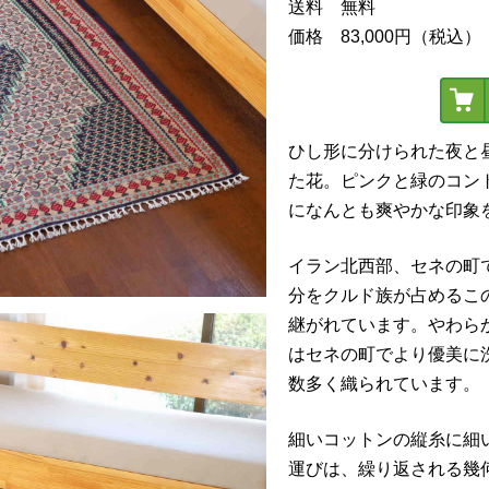
送料 無料
価格 83,000円（税込）
ひし形に分けられた夜と
た花。ピンクと緑のコン
になんとも爽やかな印象
イラン北西部、セネの町
分をクルド族が占めるこ
継がれています。やわら
はセネの町でより優美に
数多く織られています。
細いコットンの縦糸に細
運びは、繰り返される幾