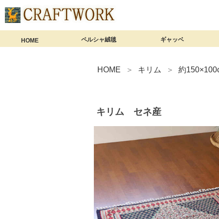
ペルシャ絨毯
ギャッベ
HOME
ペルシャ絨毯 商品一覧
ミニサイズ（60×40cm）
玄関マット（90×60cm）
アクセントラグ（120×80cm）
1畳サイズ（150×100cm）
1畳半サイズ（180×120cm）
リビングサイズ（200×150cm）
大判サイズ（240×170cm以上）
ロングサイズ（細長サイズ）
ペルシャ絨毯【総合ガイド】
ギャッベ 商品一
座布団ギャッベ（4
ミニギャッベ（60
玄関マット（90×
アクセントラグ（1
1畳サイズ（150×
1畳半サイズ（18
リビングサイズ（2
大判サイズ（240
細長いギャッベ
ギャッベクッシ
ギャッベ【総合
HOME
キリム
約150×100
キリム セネ産