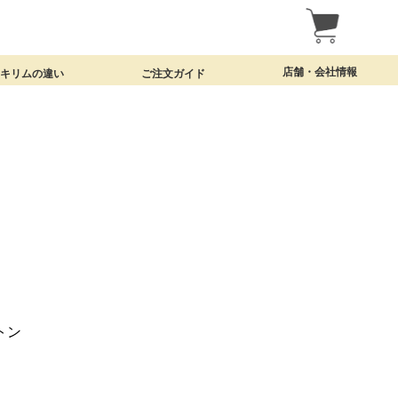
店舗・会社情報
・キリムの違い
ご注文ガイド
名古屋・覚王山の実店舗
クラフトワークについて
特定商取引法表示
トン