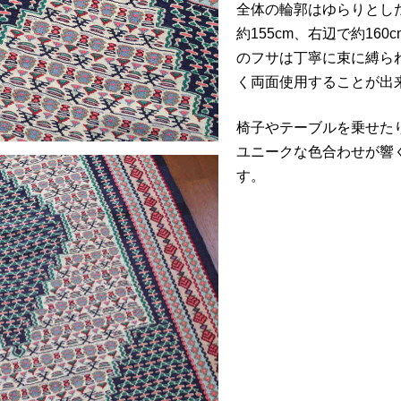
全体の輪郭はゆらりとし
約155cm、右辺で約16
のフサは丁寧に束に縛ら
く両面使用することが出
椅子やテーブルを乗せた
ユニークな色合わせが響
す。