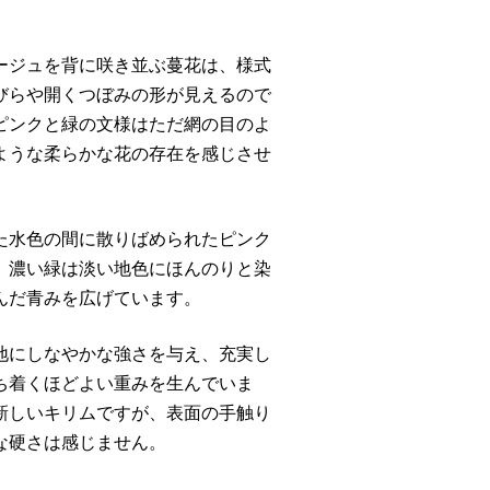
ージュを背に咲き並ぶ蔓花は、様式
びらや開くつぼみの形が見えるので
ピンクと緑の文様はただ網の目のよ
ような柔らかな花の存在を感じさせ
た水色の間に散りばめられたピンク
、濃い緑は淡い地色にほんのりと染
んだ青みを広げています。
地にしなやかな強さを与え、充実し
ち着くほどよい重みを生んでいま
新しいキリムですが、表面の手触り
な硬さは感じません。