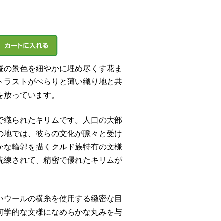
昼の景色を細やかに埋め尽くす花ま
トラストがぺらりと薄い織り地と共
を放っています。
で織られたキリムです。人口の大部
の地では、彼らの文化が脈々と受け
かな輪郭を描くクルド族特有の文様
洗練されて、精密で優れたキリムが
いウールの横糸を使用する緻密な目
何学的な文様になめらかな丸みを与