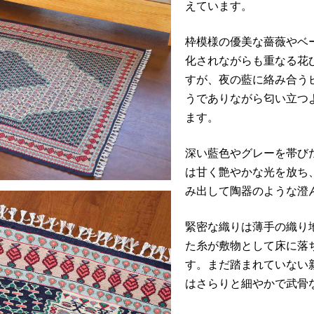
えています。
枠模様の優美な薔薇やベ
化されながらも重なる花
すが、夜の藍に絡み合う
うでありながら匂い立つ
ます。
深い藍色やグレーを帯び
は甘く艶やかな光を放ち
み出して陶器のような澄
緊密な織りは薄手の織り
た糸が敷物として床に落
す。まだ踏まれていない
はさらりと細やかで武骨