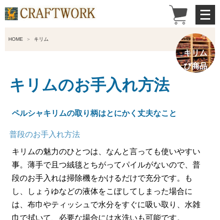
メ
ニ
ュ
ー
HOME
キリム
を
キリム
開
び商品
く
一覧へ
キリムのお手入れ方法
ペルシャキリムの取り柄はとにかく丈夫なこと
普段のお手入れ方法
キリムの魅力のひとつは、なんと言っても使いやすい
事。薄手で且つ絨毯とちがってパイルがないので、普
段のお手入れは掃除機をかけるだけで充分です。も
し、しょうゆなどの液体をこぼしてしまった場合に
は、布巾やティッシュで水分をすぐに吸い取り、水雑
巾で拭いて、必要な場合には水洗いも可能です。