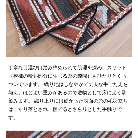
丁寧な目運びは踏み締められて肌理を深め、スリット
（模様の輪郭部分に生じる糸の隙間）もぴたりとくっ
ついています。 織り地はしなやかで丈夫な手ごたえを
与え、ほどよい重みがあるので敷物として床によく馴
染みます。 織り上りには硬かった表面の糸の毛羽立ち
はこすり落とされ、撫でるとさらりとした手触りで
す。