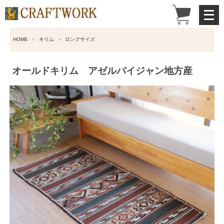
メ
ニ
ュ
HOME
キリム
ロングサイズ
ー
を
開
オールドキリム アゼルバイジャン地方産
く