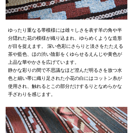
ゆったり重なる帯模様には雄々しさを表す羊の角や半
分隠れた花の模様が織り込まれ、ゆらめくような造形
が目を捉えます。 深い色彩にさらりと淡さをたたえる
茶や藍色、ほの渋い陰影をくゆらせるえんじや黄色が
上品な華やかさを広げています。
静かな彩りの間で不思議なほど澄んだ明るさを放つ水
色と細い帯に織り足された小花の白にはコットン糸が
使用され、触れるとこの部分だけするりとなめらかな
手ざわりを感じます。