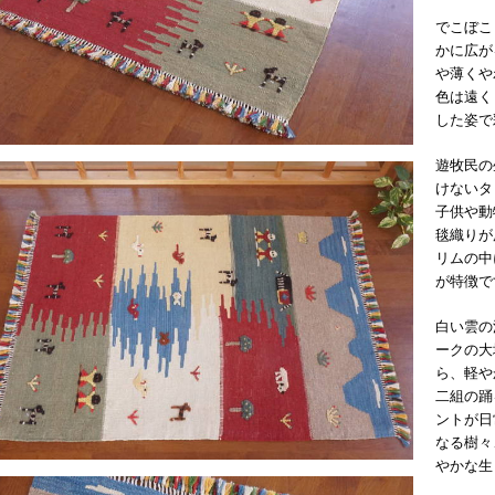
でこぼこ
かに広が
や薄くや
色は遠く
した姿で
遊牧民の
けないタ
子供や動
毯織りが
リムの中
が特徴で
白い雲の
ークの大
ら、軽や
二組の踊
ントが日
なる樹々
やかな生