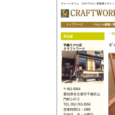
ギャッベキリム 110×77cm｜家庭織りギ
トップページ
ペルシャ絨毯一
一
実店舗
ギ
手織ラグの店
クラフトワーク
〒461-0064
愛知県名古屋市千種区山
門町1-47-2
TEL.052-763-2656
営業時間11－18時
定休日 月・火曜日