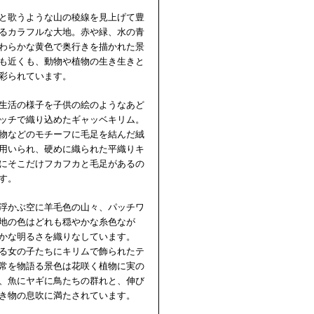
と歌うような山の稜線を見上げて豊
るカラフルな大地。赤や緑、水の青
わらかな黄色で奥行きを描かれた景
も近くも、動物や植物の生き生きと
彩られています。
生活の様子を子供の絵のようなあど
ッチで織り込めたギャッベキリム。
物などのモチーフに毛足を結んだ絨
用いられ、硬めに織られた平織りキ
にそこだけフカフカと毛足があるの
す。
浮かぶ空に羊毛色の山々、パッチワ
地の色はどれも穏やかな糸色なが
かな明るさを織りなしています。
る女の子たちにキリムで飾られたテ
常を物語る景色は花咲く植物に実の
、魚にヤギに鳥たちの群れと、伸び
き物の息吹に満たされています。