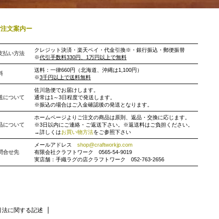
ご注文案内ー
クレジット決済・楽天ペイ・代金引換※・銀行振込・郵便振替
支払い方法
※
代引手数料330円、1万円以上で無料
送料：一律660円（北海道、沖縄は1,100円）
料
※
3千円以上で送料無料
佐川急便でお届けします。
送について
通常は1～3日程度で発送します。
※振込の場合はご入金確認後の発送となります。
ホームページよりご注文の商品は原則、返品・交換に応じます。
品について
※3日以内にご連絡・ご返送下さい。※返送料はご負担ください。
→詳しくは
お買い物方法
をご参照下さい
メールアドレス
shop@craftworkjp.com
問合せ先
有限会社クラフトワーク 0565-54-9019
実店舗：手織ラグの店クラフトワーク 052-763-2656
引法に関する記述