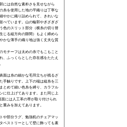
郭には自然な素朴さを見せながら
の糸を使用した地の平織りは丁寧な
細やかに織り詰められて、きれいな
並べています。山の輪郭やぎざぎざ
う色のスリット部分（横糸の切り替
生じる縦方向の隙間）もよく締めら
やかな薄手の織り地は強く丈夫な質
のモチーフは太めの糸でもこもこと
れ、ふっくらとした存在感をたたえ
。
表面は糸の細かな毛羽立ちが残るざ
た手触りです。上下の端は縦糸を三
まとめて細い色糸を縛り、カラフル
ンに仕上げてあります。また同じ上
裏面には人工革の帯が取り付けられ
と重みを加えてあります。
トや部分ラグ、勉強机のチェアマッ
タペストリーとして壁に飾っても素