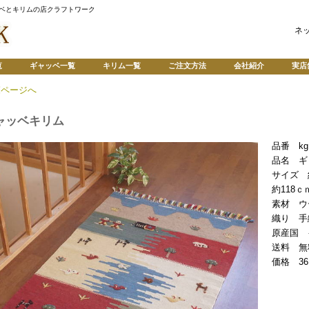
ャッベとキリムの店クラフトワーク
ネ
覧
ギャッベ一覧
キリム一覧
ご注文方法
会社紹介
実店
覧ページへ
ャッベキリム
品番 kg1
品名 ギ
サイズ 
約118ｃ
素材 ウ
織り 手
原産国 
送料 
価格 36