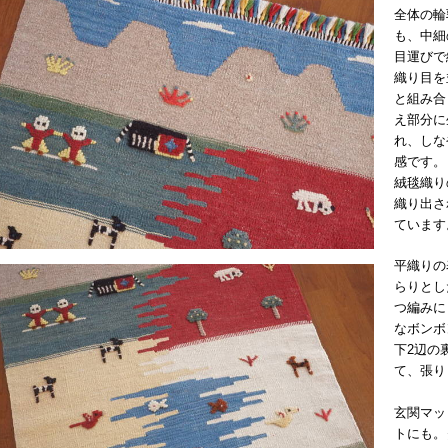
全体の輪
も、中細
目運びで
織り目を
と組み合
え部分に
れ、しな
感です。
絨毯織り
織り出さ
ています
平織りの
らりとし
つ編みに
なボンボ
下2辺の
て、張り
玄関マッ
トにも。