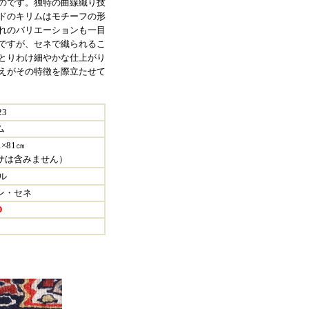
のです。独特の曲線織り技
ドのキリムはモチーフの形
れのバリエーションも一目
ですが、セネで織られるこ
とりわけ細やかな仕上がり
えがその特徴を際立たせて
23
ム
×81㎝
は含みません）
ル
ン・セネ
D