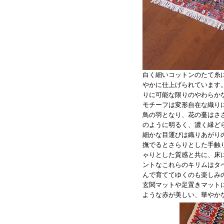
白く細いコットンのたて糸
やかに仕上げられています
りに可能な限りのやわらか
モチーフは変形自在な織り
鳥の羽となり、花の蔓はさ
のように明るく、濃く縁ど
細かな目運びは織りあがり
撫でるとさらりとした手触
ゃりとした質感と共に、床
ントなこれらのキリムはタ
んで育ててゆくのも楽しみ
玄関マットや足置きマット
ような赤が美しい、華やか