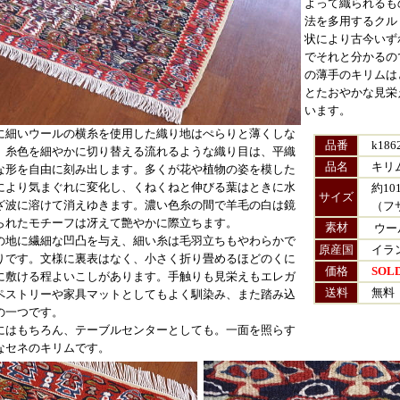
よって織られるも
法を多用するクル
状により古今いず
でそれと分かるの
の薄手のキリムは
とたおやかな見栄
います。
に細いウールの横糸を使用した織り地はぺらりと薄くしな
品番
k186
。糸色を細やかに切り替える流れるような織り目は、平織
品名
キリ
な形を自由に刻み出します。
多くが花や植物の姿を模した
により気まぐれに変化し、くねくねと伸びる葉はときに水
約101
サイズ
ざ波に溶けて消えゆきます。濃い色糸の間で羊毛の白は鏡
（フサ
られたモチーフは冴えて艶やかに際立ちます。
素材
ウー
の地に繊細な凹凸を与え、細い糸は毛羽立ちもやわらかで
原産国
イラ
りです。文様に裏表はなく、小さく折り畳めるほどのくに
価格
SOL
に敷ける程よいこしがあります。手触りも見栄えもエレガ
送料
無料
ペストリーや家具マットとしてもよく馴染み、また踏み込
の一つです。
にはもちろん、テーブルセンターとしても。一面を照らす
なセネのキリムです。