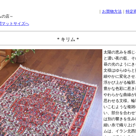
｜
お買物方法
｜
特定
ムの店～
関マットサイズへ
* キリム *
太陽の恵みを感じ
と濃い夜の藍、そ
昼の光のようにき
文様はゆらゆらと
細やかに変化させ
浮かび上がる輪郭
豊かな色彩に惹き
やわらかな曲線が
思わせる文様。輪
いこむような複雑
い、部分を合わせ
は別の響きを生み
細い糸で織り上げ
ムは、イラン北西