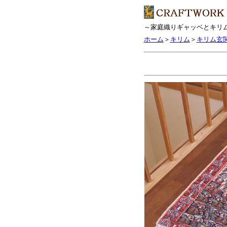
～家庭織りギャッベとキリ
ホーム
＞
キリム
＞
キリム玄