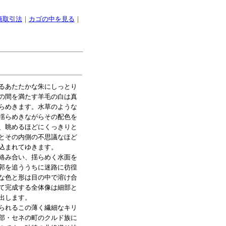
商取引法
｜
カゴの中を見る
｜
るあたたかな朱にしっとり
の間を満たす羊毛の白は真
らめきます。水草のような
揺らめきながらその配色を
、眺めるほどにくっきりと
とその内側の不思議なほど
込まれてゆきます。
絡み合い、揺らめく水面を
郭を追ううちに迷路に彷徨
な色と形は目の中で溶け合
て完成する全体像は細部と
出します。
られるこの薄く繊細なキリ
部・セネの町のクルド族に